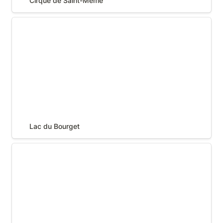
Cirque de Saint-Même
Lac du Bourget
Lac du Bourget
Ateliers d'artisanat savoyard