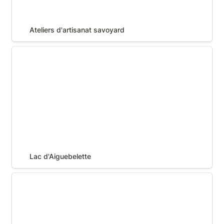
Ateliers d'artisanat savoyard
Lac d'Aiguebelette
Lac d'Aiguebelette
Musée de l'ours des cavernes